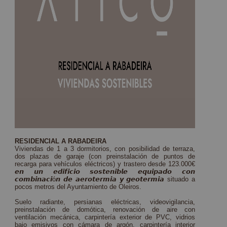
RESIDENCIAL A RABADEIRA
Viviendas de 1 a 3 dormitorios, con posibilidad de terraza,
dos plazas de garaje (con preinstalación de puntos de
recarga para vehículos eléctricos) y trastero desde 123.000€
𝙚𝙣 𝙪𝙣 𝙚𝙙𝙞𝙛𝙞𝙘𝙞𝙤 𝙨𝙤𝙨𝙩𝙚𝙣𝙞𝙗𝙡𝙚 𝙚𝙦𝙪𝙞𝙥𝙖𝙙𝙤 𝙘𝙤𝙣
𝙘𝙤𝙢𝙗𝙞𝙣𝙖𝙘𝙞ó𝙣 𝙙𝙚 𝙖𝙚𝙧𝙤𝙩𝙚𝙧𝙢𝙞𝙖 𝙮 𝙜𝙚𝙤𝙩𝙚𝙧𝙢𝙞𝙖 situado a
pocos metros del Ayuntamiento de Oleiros.
Suelo radiante, persianas eléctricas, videovigilancia,
preinstalación de domótica, renovación de aire con
ventilación mecánica, carpintería exterior de PVC, vidrios
bajo emisivos con cámara de argón, carpintería interior