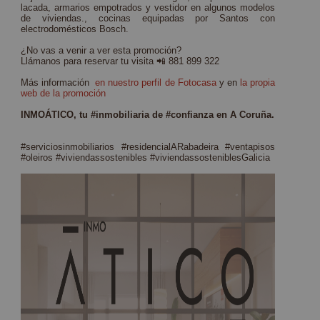
lacada, armarios empotrados y vestidor en algunos modelos
de viviendas., cocinas equipadas por Santos con
electrodomésticos Bosch.
¿No vas a venir a ver esta promoción?
Llámanos para reservar tu visita 📲 881 899 322
Más información
en nuestro perfil de Fotocasa
y en
la propia
web de la promoción
INMOÁTICO, tu
#inmobiliaria
de
#confianza
en A Coruña.
#serviciosinmobiliarios
#residencialARabadeira
#ventapisos
#oleiros
#viviendassostenibles #viviendassosteniblesGalicia