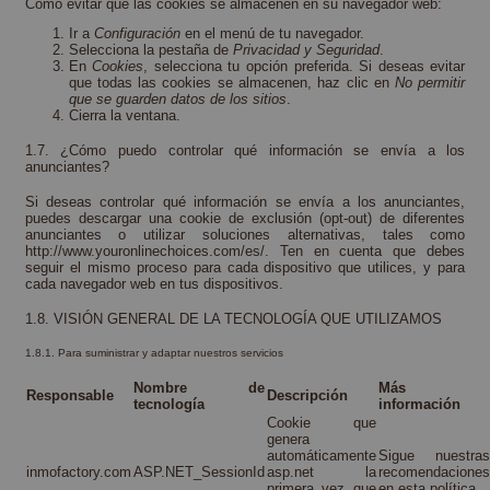
Cómo evitar que las cookies se almacenen en su navegador web:
Ir a
Configuración
en el menú de tu navegador.
Selecciona la pestaña de
Privacidad y Seguridad
.
En
Cookies
, selecciona tu opción preferida. Si deseas evitar
que todas las cookies se almacenen, haz clic en
No permitir
que se guarden datos de los sitios
.
Cierra la ventana.
1.7. ¿Cómo puedo controlar qué información se envía a los
anunciantes?
Si deseas controlar qué información se envía a los anunciantes,
puedes descargar una cookie de exclusión (opt-out) de diferentes
anunciantes o utilizar soluciones alternativas, tales como
http://www.youronlinechoices.com/es/
. Ten en cuenta que debes
seguir el mismo proceso para cada dispositivo que utilices, y para
cada navegador web en tus dispositivos.
1.8. VISIÓN GENERAL DE LA TECNOLOGÍA QUE UTILIZAMOS
1.8.1. Para suministrar y adaptar nuestros servicios
Nombre de
Más
Responsable
Descripción
tecnología
información
Cookie que
genera
automáticamente
Sigue nuestras
inmofactory.com
ASP.NET_SessionId
asp.net la
recomendaciones
primera vez que
en esta política.