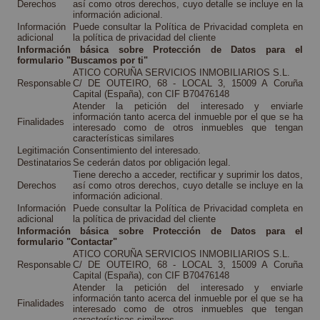
Derechos
así como otros derechos, cuyo detalle se incluye en la
información adicional.
Información
Puede consultar la Política de Privacidad completa en
adicional
la política de privacidad del cliente
Información básica sobre Protección de Datos para el
formulario "Buscamos por ti"
ATICO CORUÑA SERVICIOS INMOBILIARIOS S.L.
Responsable
C/ DE OUTEIRO, 68 - LOCAL 3, 15009 A Coruña
Capital (España), con CIF B70476148
Atender la petición del interesado y enviarle
información tanto acerca del inmueble por el que se ha
Finalidades
interesado como de otros inmuebles que tengan
características similares
Legitimación
Consentimiento del interesado.
Destinatarios
Se cederán datos por obligación legal.
Tiene derecho a acceder, rectificar y suprimir los datos,
Derechos
así como otros derechos, cuyo detalle se incluye en la
información adicional.
Información
Puede consultar la Política de Privacidad completa en
adicional
la política de privacidad del cliente
Información básica sobre Protección de Datos para el
formulario "Contactar"
ATICO CORUÑA SERVICIOS INMOBILIARIOS S.L.
Responsable
C/ DE OUTEIRO, 68 - LOCAL 3, 15009 A Coruña
Capital (España), con CIF B70476148
Atender la petición del interesado y enviarle
información tanto acerca del inmueble por el que se ha
Finalidades
interesado como de otros inmuebles que tengan
características similares