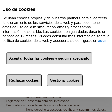
Select Language
▼
Uso de cookies
Se usan cookies propias y de nuestros partners para el correcto
funcionamiento de los servicios de la web y para poder tener
datos de uso de la misma, recopilamos y procesamos
información no sensible. Las cookies son guardadas durante un
periodo de 12 meses. Puedes consultar más información sobre la
política de cookies de la web y acceder a su configuración
aquí
.
Términos y condiciones de protección de datos
Aceptar todas las cookies y seguir navegando
Aviso legal
Información básica sobre Protección de Datos para el
formulario "Contacta ahora"
ATICO CORUÑA SERVICIOS INMOBILIARIOS S.L.
Responsable
C/ DE OUTEIRO, 68 - LOCAL 3, 15009 A Coruña
Rechazar cookies
Gestionar cookies
Capital (España), con CIF B70476148
Atender la petición del interesado y enviarle
información tanto acerca del inmueble por el que se ha
Finalidades
interesado como de otros inmuebles que tengan
características similares
Legitimación
Consentimiento del interesado.
Destinatarios
Se cederán datos por obligación legal.
Tiene derecho a acceder, rectificar y suprimir los datos,