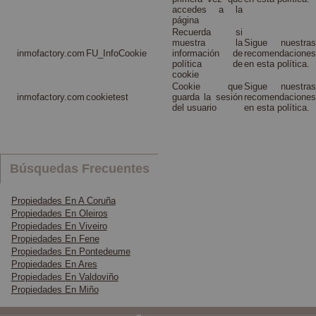
accedes a la
página
Recuerda si
muestra la
Sigue nuestras
inmofactory.com
FU_InfoCookie
información de
recomendaciones
política de
en esta política.
cookie
Cookie que
Sigue nuestras
inmofactory.com
cookietest
guarda la sesión
recomendaciones
del usuario
en esta política.
Búsquedas Frecuentes
Propiedades En A Coruña
Propiedades En Oleiros
Propiedades En Viveiro
Propiedades En Fene
Propiedades En Pontedeume
Propiedades En Ares
Propiedades En Valdoviño
Propiedades En Miño